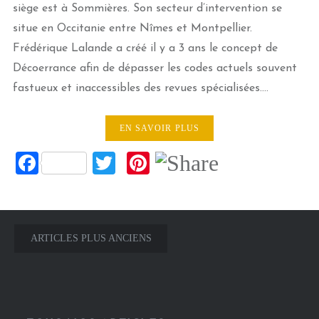
siège est à Sommières. Son secteur d’intervention se
situe en Occitanie entre Nîmes et Montpellier.
Frédérique Lalande a créé il y a 3 ans le concept de
Décoerrance afin de dépasser les codes actuels souvent
fastueux et inaccessibles des revues spécialisées….
EN SAVOIR PLUS
Facebook
Twitter
Pinterest
Navigation
ARTICLES PLUS ANCIENS
des
articles