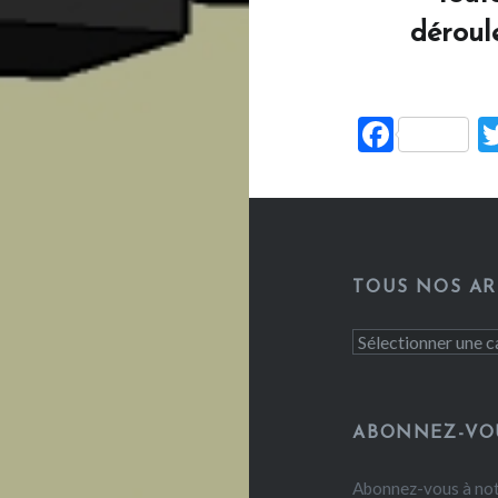
déroul
Facebo
TOUS NOS AR
Tous
nos
articles
ABONNEZ-VO
Abonnez-vous à not