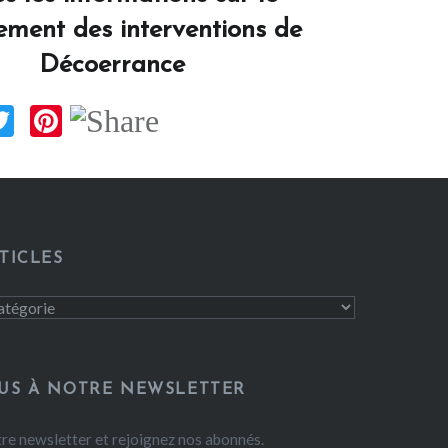
ement des interventions de
Décoerrance
ok
Twitter
Pinterest
TICLES
US À NOTRE NEWSLETTER
re newsletter et rejoignez nos abonnés.